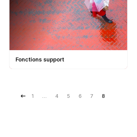
Fonctions support
1
…
4
5
6
7
8