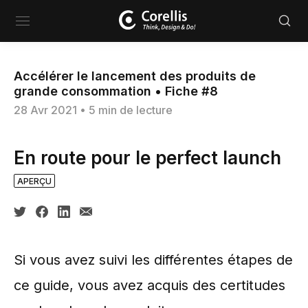
Reche
:
Accélérer le lancement des produits de
grande consommation
• Fiche #8
28 Avr 2021 •
5 min
de lecture
En route pour le perfect launch
APERÇU
Share
Share
Share
Share
on
on
on
via
Twitter
Facebook
LinkedIn
Email
Si vous avez suivi les différentes étapes de
ce guide, vous avez acquis des certitudes